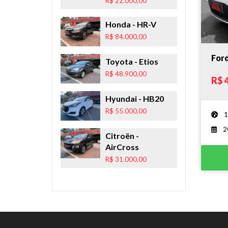
R$ 22.000,00
Honda
- HR-V
R$ 84.000,00
Ford
Toyota
- Etios
R$ 48.900,00
R$ 
Hyundai
- HB20
R$ 55.000,00
1
2
Citroën
-
AirCross
R$ 31.000,00