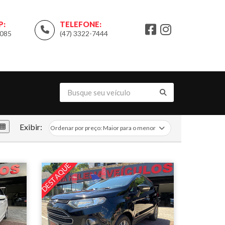
P:
TELEFONE:
9085
(47) 3322-7444
Exibir:
DESTAQUE