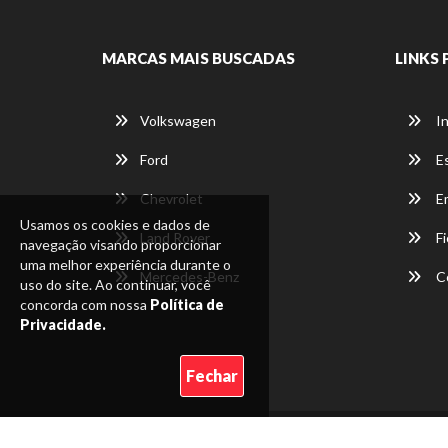
MARCAS MAIS BUSCADAS
LINKS 
Volkswagen
In
Ford
E
Chevrolet
E
Usamos os cookies e dados de
Land Rover
Fi
navegação visando proporcionar
uma melhor experiência durante o
Mercedes-Benz
C
uso do site. Ao continuar, você
concorda com nossa
Política de
Privacidade.
Fechar