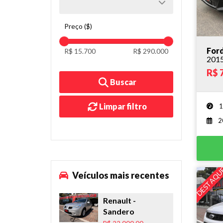
Preço ($)
Ford
R$ 15.700
R$ 290.000
201
R$ 
Buscar
Limpar filtro
1
2
DESTAQU
Veículos mais recentes
Renault
-
Sandero