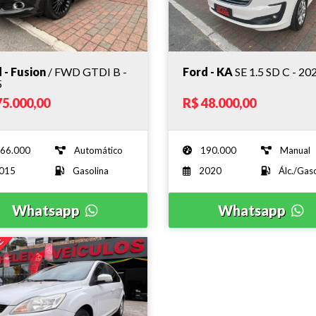
 - Fusion
/ FWD GTDI B -
Ford - KA
SE 1.5 SD C - 20
5
75.000,00
R$ 48.000,00
66.000
Automático
190.000
Manual
015
Gasolina
2020
Álc./Gaso
Whatsapp
Whatsapp
E