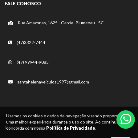
FALE CONOSCO
Rua Amazonas, 1625 - Garcia -Blumenau - SC
(47)3322-7444
(47) 99944-9085
santahelenaveiculos1997@gmail.com
Usamos os cookies e dados de navegação visando proporcionar
uma melhor experiência durante o uso do site. Ao continuar, você
Nossas mídias sociais:
concorda com nossa
Política de Privacidade.