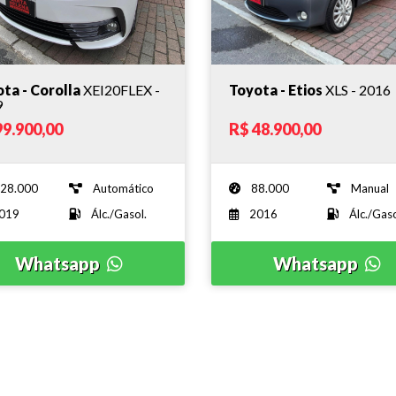
ta - Corolla
XEI20FLEX -
Toyota - Etios
XLS - 2016
9
99.900,00
R$ 48.900,00
28.000
Automático
88.000
Manual
019
Álc./Gasol.
2016
Álc./Gaso
Whatsapp
Whatsapp