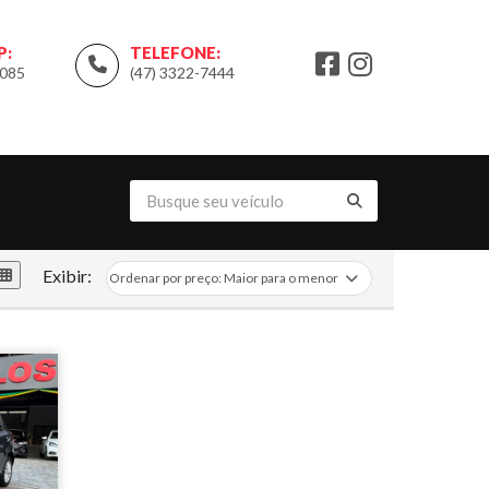
P:
TELEFONE:
9085
(47) 3322-7444
Exibir: