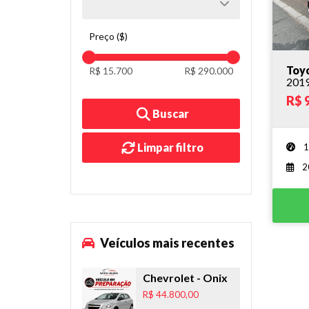
Preço ($)
Toyo
R$ 15.700
R$ 290.000
201
R$ 
Buscar
Limpar filtro
1
2
Veículos mais recentes
Chevrolet
- Onix
R$ 44.800,00